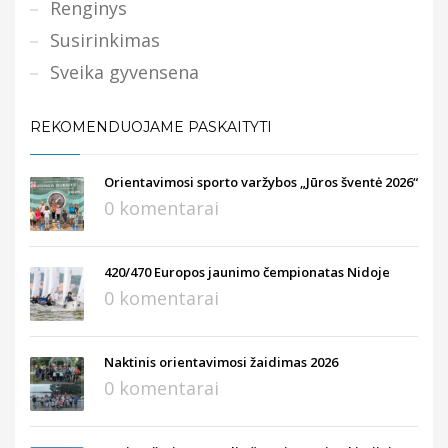
Renginys
Susirinkimas
Sveika gyvensena
REKOMENDUOJAME PASKAITYTI
Orientavimosi sporto varžybos „Jūros šventė 2026“
0 komentarai
420/470 Europos jaunimo čempionatas Nidoje
0 komentarai
Naktinis orientavimosi žaidimas 2026
0 komentarai