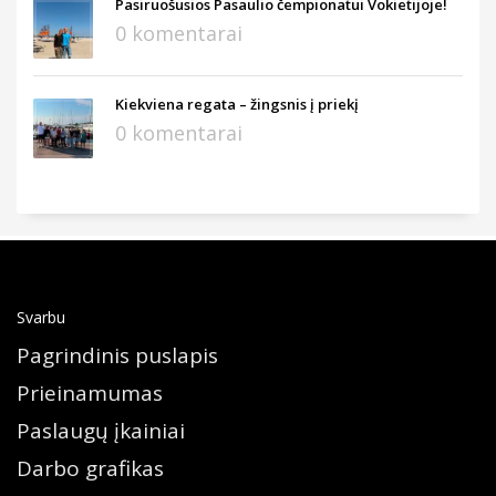
Pasiruošusios Pasaulio čempionatui Vokietijoje!
0 komentarai
Kiekviena regata – žingsnis į priekį
0 komentarai
Svarbu
Pagrindinis puslapis
Prieinamumas
Paslaugų įkainiai
Darbo grafikas