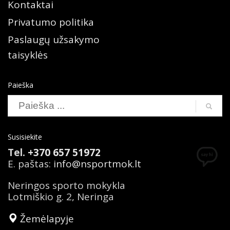
Kontaktai
Privatumo politika
Paslaugų užsakymo
taisyklės
Paieška
Susisiekite
Tel.
+370 657 51972
E. paštas:
info@nsportmok.lt
Neringos sporto mokykla
Lotmiškio g. 2, Neringa
Žemėlapyje