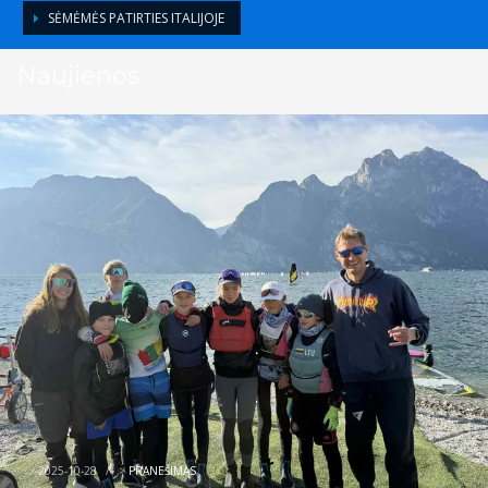
SĖMĖMĖS PATIRTIES ITALIJOJE
Naujienos
2025-10-28
/
>
PRANEŠIMAS