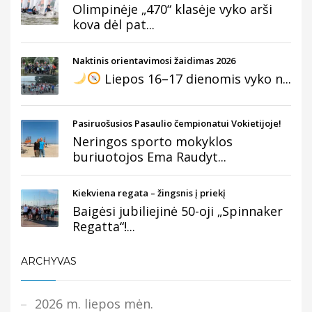
Olimpinėje „470“ klasėje vyko arši
kova dėl pat...
Naktinis orientavimosi žaidimas 2026
Liepos 16–17 dienomis vyko n...
Pasiruošusios Pasaulio čempionatui Vokietijoje!
Neringos sporto mokyklos
buriuotojos Ema Raudyt...
Kiekviena regata – žingsnis į priekį
Baigėsi jubiliejinė 50-oji „Spinnaker
Regatta“!...
ARCHYVAS
2026 m. liepos mėn.