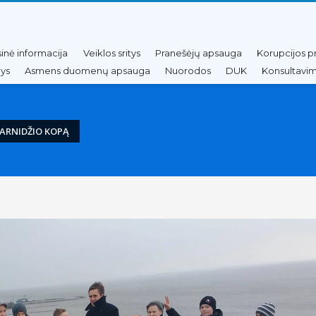
sinė informacija
Veiklos sritys
Pranešėjų apsauga
Korupcijos p
nys
Asmens duomenų apsauga
Nuorodos
DUK
Konsultavim
PARNIDŽIO KOPĄ