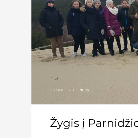
2017-03-19
/
>
RENGINYS
Žygis į Parnidži