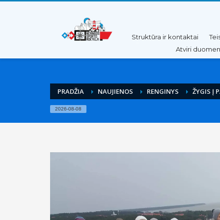
Pereiti
Pereiti
prie
prie
turinio
meniu
Struktūra ir kontaktai
Tei
Atviri duome
PRADŽIA
NAUJIENOS
RENGINYS
ŽYGIS Į 
2026-08-08