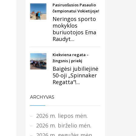
Pasiruošusios Pasaulio
čempionatui Vokietijoje!
Neringos sporto
mokyklos
buriuotojos Ema
Raudyt...
Kiekviena regata –
žingsnis į priekį
Baigėsi jubiliejinė
50-oji „Spinnaker
Regatta“!...
ARCHYVAS
2026 m. liepos mėn.
2026 m. birželio mėn.
2026 m. gegužės mėn.