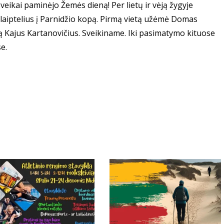
sveikai paminėjo Žemės dieną! Per lietų ir vėją žygyje
 laiptelius į Parnidžio kopą. Pirmą vietą užėmė Domas
ią Kajus Kartanovičius. Sveikiname. Iki pasimatymo kituose
e.