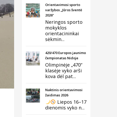
Orientavimosi sporto
varžybos „Jūros šventė
2026“
Neringos sporto
mokyklos
orientacininkai
sėkmin...
420/470 Europos jaunimo
čempionatas Nidoje
Olimpinėje „470“
klasėje vyko arši
kova dėl pat...
Naktinis orientavimosi
žaidimas 2026
Liepos 16–17
dienomis vyko n...